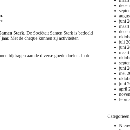
maart
decem
septe
n
.
augus
en.
juni 
maart
decem
 Samen Sterk
. De Sociëteit Samen Sterk is bedoeld
oktob
 jaar. Met de cheque kunnen zij activiteiten
juli 2
juni 
maart
nnen bijdragen aan de diverse goede doelen. In de
oktob
septe
juni 
mei 2
oktob
juni 
april
novem
febru
Categorieën
Nieu