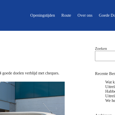
Openingstijden
Route
Over ons
Goede Do
Zoeken
 goede doelen verblijd met cheques.
Recente Ber
Wat ku
Uitre
Habbe
Uitre
We h