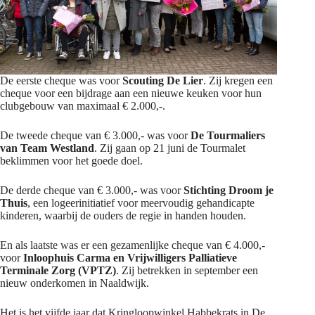
De eerste cheque was voor
Scouting De Lier
. Zij kregen een
cheque voor een bijdrage aan een nieuwe keuken voor hun
clubgebouw van maximaal € 2.000,-.
De tweede cheque van € 3.000,- was voor
De Tourmaliers
van Team Westland
. Zij gaan op 21 juni de Tourmalet
beklimmen voor het goede doel.
De derde cheque van € 3.000,- was voor
Stichting Droom je
Thuis
, een logeerinitiatief voor meervoudig gehandicapte
kinderen, waarbij de ouders de regie in handen houden.
En als laatste was er een gezamenlijke cheque van € 4.000,-
voor
Inloophuis Carma en Vrijwilligers Palliatieve
Terminale Zorg (VPTZ)
. Zij betrekken in september een
nieuw onderkomen in Naaldwijk.
Het is het vijfde jaar dat Kringloopwinkel Habbekrats in De