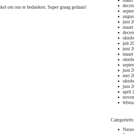
maart
decem
nkel om ons te bedanken. Super graag gedaan!
septe
augus
juni 
maart
decem
oktob
juli 2
juni 
maart
oktob
septe
juni 
mei 2
oktob
juni 
april
novem
febru
Categorieën
Nieu