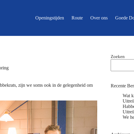
Openingstijden
Route
Over ons
Goede Do
Zoeken
oring
abbekrats, zijn we soms ook in de gelegenheid om
Recente Ber
Wat ku
Uitre
Habbe
Uitre
We h