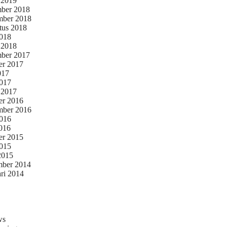
 2019
ber 2018
mber 2018
tus 2018
2018
 2018
ber 2017
er 2017
017
2017
 2017
er 2016
mber 2016
2016
016
er 2015
2015
 2015
ber 2014
ari 2014
ws