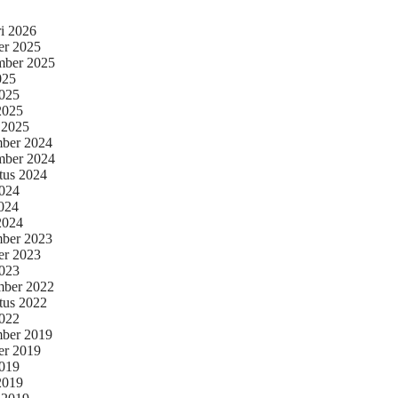
ri 2026
er 2025
mber 2025
025
2025
 2025
 2025
ber 2024
mber 2024
tus 2024
2024
024
 2024
ber 2023
er 2023
2023
ber 2022
tus 2022
2022
ber 2019
er 2019
2019
 2019