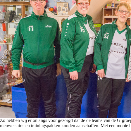
Zo hebben wij er onlangs voor gezorgd dat de de teams van de G-groe
nieuwe shirts en trainingspakken konden aanschaffen. Met een mooie b