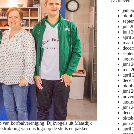
Archieven
janua
oktob
septe
juli 2
juni 
april
maart
decem
septe
augus
juni 
mei 2
april
decem
oktob
juni 
novem
augus
juni 
decem
oktob
p van korfbalvereniging Dijkvogels uit Maasdijk
juni 
edrukking van ons logo op de shirts en pakken.
april